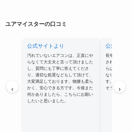
ユアマイスターの口コミ
公式サイトより
公式サイ
汚れていないエアコンは、正直にや
長年蓄積され
らなくて大丈夫と言って頂けました
されたようで
し、質問にも丁寧に答えてくださ
らは無臭のき
り、適切な処置などもして頂けて、
なりました。
大変満足しております。物腰も柔ら
す。これで今
‹
›
かく、安心できる方です。今後また
そうです。
何かありましたら、こちらにお願い
したいと思いました。