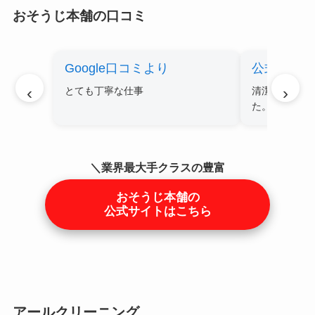
おそうじ本舗の口コミ
Google口コミより
公式サイ
‹
›
とても丁寧な仕事
清潔、丁寧、
た。
＼業界最大手クラスの豊富
な実績／
おそうじ本舗の
公式サイトはこちら
アールクリーニング