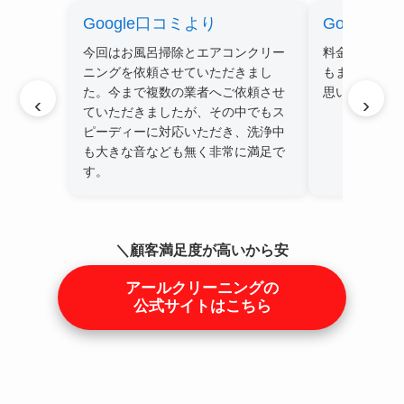
Google口コミより
Google
今回はお風呂掃除とエアコンクリー
料金も安いの
ニングを依頼させていただきまし
もまたご依頼
た。今まで複数の業者へご依頼させ
思います。
‹
›
ていただきましたが、その中でもス
ピーディーに対応いただき、洗浄中
も大きな音なども無く非常に満足で
す。
＼顧客満足度が高いから安
心／
アールクリーニングの
公式サイトはこちら