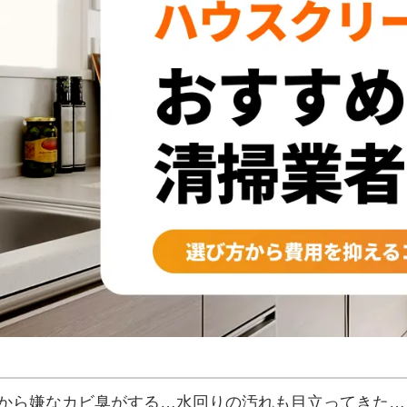
から嫌なカビ臭がする…水回りの汚れも目立ってきた…