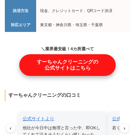
決済方法
現金、クレジットカード、QRコード決済
対応エリア
東京都・神奈川県・埼玉県・千葉県
＼業界最安級！4カ所選べて
25,100円！／
すーちゃんクリーニングの
公式サイトはこちら
すーちゃんクリーニングの口コミ
公式サイトより
公式サイト
‹
›
他社が今日中は無理と言った中、即OKし
若くて明る
てくれて泣きそうなくらい嬉しかった。