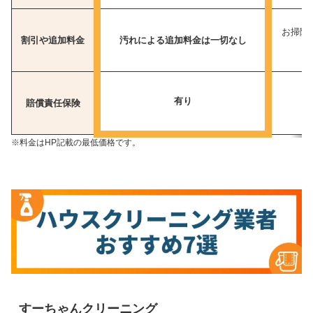
お掃除
割引や追加料金
汚れによる追加料金は一切なし
有り
賠償責任保険
※料金はHP記載の最低価格です。
すーちゃんクリーニング