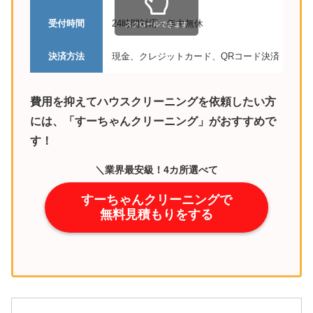
受付時間
24時間対応・年中無休
スクロールできます
決済方法
現金、クレジットカード、QRコード決済
費用を抑えてハウスクリーニングを依頼したい方
には、「すーちゃんクリーニング」がおすすめで
す！
＼業界最安級！4カ所選べて
25,100円！／
すーちゃんクリーニングで
無料見積もりをする