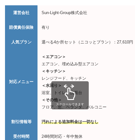
運営会社
Sun-Light-Group株式会社
賠償責任保険
有り
人気プラン
選べる4か所セット（ニコッとプラン）：27,610円
＜エアコン＞
エアコン、埋め込み型エアコン
＜キッチン＞
レンジフード、キッチン
対応メニュー
＜水回り＞
浴室、トイレ、洗面台
＜その他＞
スクロールできます
フロア、窓、ベランダ、バルコニー
割引情報等
汚れによる追加料金は一切なし
受付時間
24時間対応・年中無休