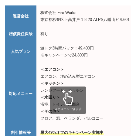
株式会社 Fire Works
運営会社
東京都杉並区上高井戸 1-8-20 ALPS八幡山ビル601
賠償責任保険
有り
激トク3時間パック：49,400円
人気プラン
※キャンペーンで24,800円
＜エアコン＞
エアコン、埋め込み型エアコン
＜キッチン＞
レンジフード、キッチン
対応メニュー
＜水回り＞
浴室、トイレ、洗面台
スクロールできます
＜その他＞
フロア、窓、ベランダ、バルコニー
割引情報等
最大49%オフのキャンペーン実施中