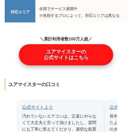
全国でサービス展開中
対応エリア
※依頼するプロによって、対応エリアは異なる
＼累計利用者数100万人超／
ユアマイスターの
公式サイトはこちら
ユアマイスターの口コミ
公式サイトより
公式サイト
汚れていないエアコンは、正直にやらな
長年蓄積さ
くて大丈夫と言って頂けましたし、質問
たようで、
にも丁寧に答えてくださり、適切な処置
のきれいな