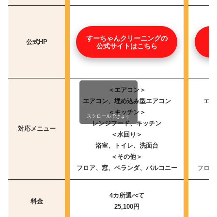
すーちゃんクリーニングの
公式HP
公式サイトはこちら
＜エアコン＞
エアコン、埋め込み型エアコン
エア
＜キッチン＞
スクロールできます
レンジフード、キッチン
対応メニュー
＜水回り＞
浴室、トイレ、洗面台
＜その他＞
フロア、窓、ベランダ、バルコニー
フロア
4カ所選べて
料金
25,100円