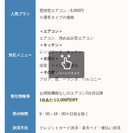
壁掛型エアコン：8,800円
人気プラン
※通常タイプの価格
＜エアコン＞
エアコン、埋め込み型エアコン
＜キッチン＞
レンジフード、キッチン
対応メニュー
＜水回り＞
浴室、トイレ、洗面台
＜その他＞
スクロールできます
フロア、窓、ベランダ、バルコニー
お掃除機能なしのエアコン2台目以降
割引情報等
1台あたり2,000円OFF
受付時間
9：00～18：00※日祝を除く
決済方法
クレジットカード決済・楽天ペイ・後払い決済