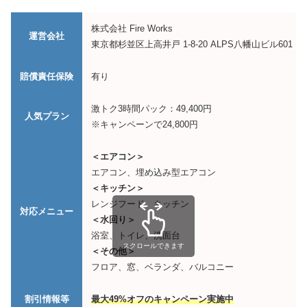
株式会社 Fire Works
運営会社
東京都杉並区上高井戸 1-8-20 ALPS八幡山ビル601
賠償責任保険
有り
激トク3時間パック：49,400円
人気プラン
※キャンペーンで24,800円
＜エアコン＞
エアコン、埋め込み型エアコン
＜キッチン＞
レンジフード、キッチン
対応メニュー
＜水回り＞
浴室、トイレ、洗面台
スクロールできます
＜その他＞
フロア、窓、ベランダ、バルコニー
割引情報等
最大49%オフのキャンペーン実施中