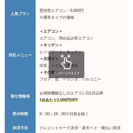
壁掛型エアコン：8,800円
人気プラン
※通常タイプの価格
＜エアコン＞
エアコン、埋め込み型エアコン
＜キッチン＞
レンジフード、キッチン
対応メニュー
＜水回り＞
浴室、トイレ、洗面台
＜その他＞
スクロールできます
フロア、窓、ベランダ、バルコニー
お掃除機能なしのエアコン2台目以降
割引情報等
1台あたり2,000円OFF
受付時間
9：00～18：00※日祝を除く
決済方法
クレジットカード決済・楽天ペイ・後払い決済