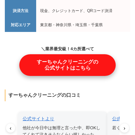
決済方法
現金、クレジットカード、QRコード決済
対応エリア
東京都・神奈川県・埼玉県・千葉県
＼業界最安級！4カ所選べて
25,100円！／
すーちゃんクリーニングの
公式サイトはこちら
すーちゃんクリーニングの口コミ
公式サイトより
公式サイト
‹
›
他社が今日中は無理と言った中、即OKし
若くて明る
てくれて泣きそうなくらい嬉しかった。