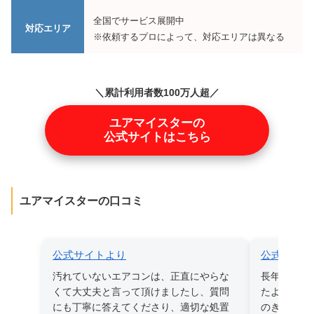
全国でサービス展開中
対応エリア
※依頼するプロによって、対応エリアは異なる
＼累計利用者数100万人超／
ユアマイスターの
公式サイトはこちら
ユアマイスターの口コミ
公式サイトより
公式サイト
汚れていないエアコンは、正直にやらな
長年蓄積さ
くて大丈夫と言って頂けましたし、質問
たようで、
にも丁寧に答えてくださり、適切な処置
のきれいな