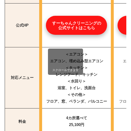
すーちゃんクリーニングの
公式HP
公式サイトはこちら
＜エアコン＞
エアコン、埋め込み型エアコン
エア
＜キッチン＞
スクロールできます
レンジフード、キッチン
対応メニュー
＜水回り＞
浴室、トイレ、洗面台
＜その他＞
フロア、窓、ベランダ、バルコニー
フロア
4カ所選べて
料金
25,100円