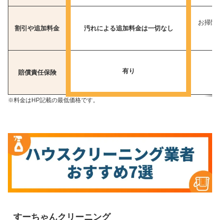
お掃除
割引や追加料金
汚れによる追加料金は一切なし
有り
賠償責任保険
※料金はHP記載の最低価格です。
すーちゃんクリーニング