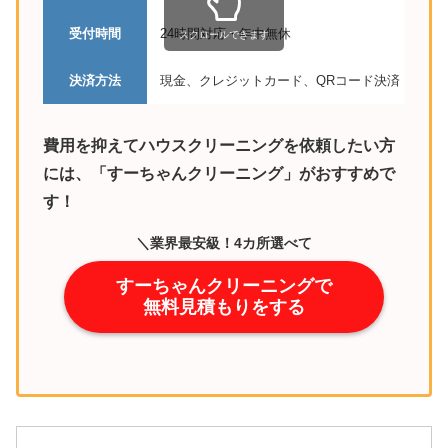
受付時間
24時間対応・年中無休
スクロールできます
決済方法
現金、クレジットカード、QRコード決済
費用を抑えてハウスクリーニングを依頼したい方
には、「すーちゃんクリーニング」がおすすめで
す！
＼業界最安級！4カ所選べて
25,100円！／
すーちゃんクリーニングで
無料見積もりをする