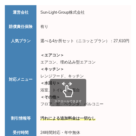
運営会社
Sun-Light-Group株式会社
賠償責任保険
有り
人気プラン
選べる4か所セット（ニコッとプラン）：27,610円
＜エアコン＞
エアコン、埋め込み型エアコン
＜キッチン＞
レンジフード、キッチン
対応メニュー
＜水回り＞
浴室、トイレ、洗面台
＜その他＞
スクロールできます
フロア、窓、ベランダ、バルコニー
割引情報等
汚れによる追加料金は一切なし
受付時間
24時間対応・年中無休